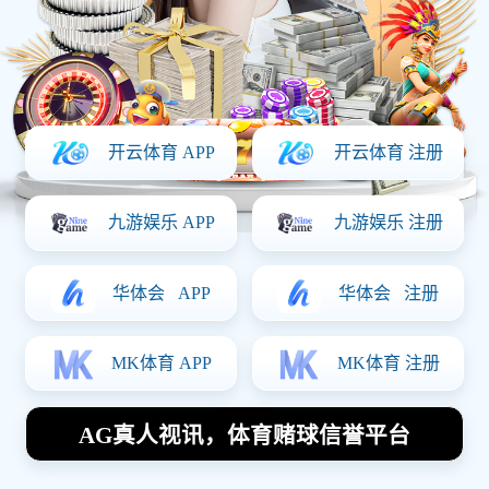
开通VIP权益
下载官方APP
核心价值
官方通道清晰
减少信息分散带来的选择成本，更快进入常用服务。
使用体验
移动端优先
适配日常高频使用场景，下载、登录、查看资讯更流畅。
会员服务
权益信息透明
清楚了解开通方式、权益范围与后续服务支持。
为什么越来越多体育用户重视VIP通道与
官方服务整合