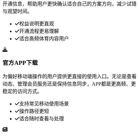
开通信息，帮助用户更快确认适合自己的方案方向，减少试错
与观望时间。
权益说明更直观
开通流程更易理解
适合高频体育内容用户
官方APP下载
为偏好移动端操作的用户提供更直接的使用入口。无论是查看
动态、管理会员服务还是保持信息同步，APP都是更高频、更
稳定的访问方式。
支持常见移动使用场景
操作路径更短
适合随时查看与处理