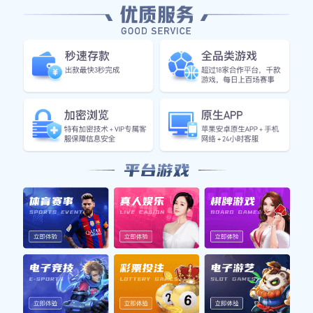
当赛事信息更新快、活动节点密集、移动端使用频率越来越
高，用户真正需要的不是零散入口，而是能够兼顾效率、可信
度与持续服务的统一体验。世界杯压球app下载官网围绕这一
需求，聚焦高频场景，减少反复查找、重复确认和跳转带来的
时间消耗。
官方信息更可靠
会员开通、权益说明、应用下载与活动更新都以统一口径呈
现，降低用户因渠道不一致而产生的疑虑与误判。
移动访问更顺手
适合通勤、休息、赛前赛后等碎片化时段使用，通过APP和官
方通道快速完成查看、操作与跟进。