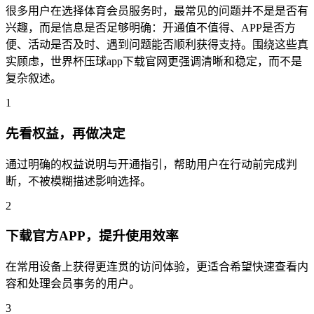
很多用户在选择体育会员服务时，最常见的问题并不是是否有
兴趣，而是信息是否足够明确：开通值不值得、APP是否方
便、活动是否及时、遇到问题能否顺利获得支持。围绕这些真
实顾虑，世界杯压球app下载官网更强调清晰和稳定，而不是
复杂叙述。
1
先看权益，再做决定
通过明确的权益说明与开通指引，帮助用户在行动前完成判
断，不被模糊描述影响选择。
2
下载官方APP，提升使用效率
在常用设备上获得更连贯的访问体验，更适合希望快速查看内
容和处理会员事务的用户。
3