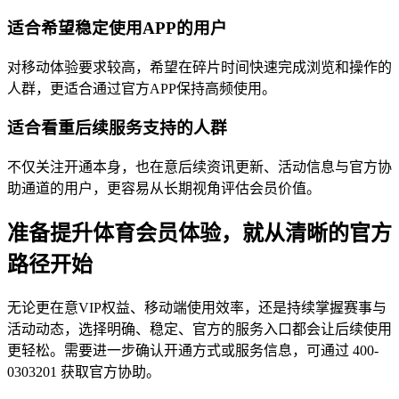
适合希望稳定使用APP的用户
对移动体验要求较高，希望在碎片时间快速完成浏览和操作的
人群，更适合通过官方APP保持高频使用。
适合看重后续服务支持的人群
不仅关注开通本身，也在意后续资讯更新、活动信息与官方协
助通道的用户，更容易从长期视角评估会员价值。
准备提升体育会员体验，就从清晰的官方
路径开始
无论更在意VIP权益、移动端使用效率，还是持续掌握赛事与
活动动态，选择明确、稳定、官方的服务入口都会让后续使用
更轻松。需要进一步确认开通方式或服务信息，可通过 400-
0303201 获取官方协助。