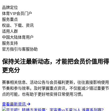
品牌定位
体育VIP会员门户
服务重点
权益、下载、资讯
适用人群
中国大陆体育用户
服务支持
官方指引与客服协助
保持关注最新动态，才能把会员价值用得
更充分
赛事相关信息、活动公告与会员福利更新，往往直接影响使用
节奏和参与效率。及时掌握重点资讯，不仅能减少错过重要节
点的可能，也有助于更好地安排日常使用习惯。
查看最新资讯